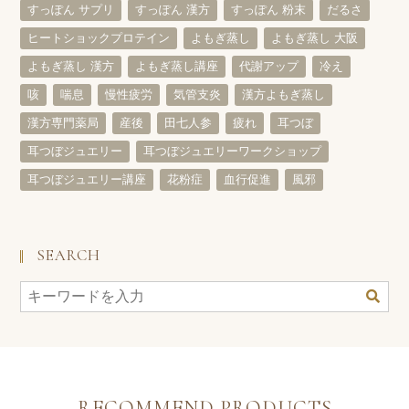
すっぽん サプリ
すっぽん 漢方
すっぽん 粉末
だるさ
ヒートショックプロテイン
よもぎ蒸し
よもぎ蒸し 大阪
よもぎ蒸し 漢方
よもぎ蒸し講座
代謝アップ
冷え
咳
喘息
慢性疲労
気管支炎
漢方よもぎ蒸し
漢方専門薬局
産後
田七人参
疲れ
耳つぼ
耳つぼジュエリー
耳つぼジュエリーワークショップ
耳つぼジュエリー講座
花粉症
血行促進
風邪
SEARCH
RECOMMEND PRODUCTS