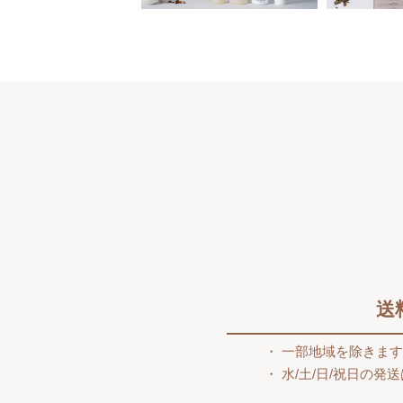
送
一部地域を除きま
水/土/日/祝日の発