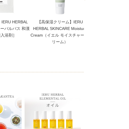
ERU HERBAL
【高保湿クリーム】IERU
【化粧水】”和漢植物
 ハーバルバス 和漢
HERBAL SKINCARE Moisture
酸” IERU HERBAL 
用入浴剤］
Cream（イエル モイスチャー ク
Sparkling Moisture
リーム）
スパークリング モイ
スト）