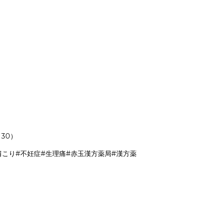
30）
肩こり
#不妊症
#生理痛
#赤玉漢方薬局
#漢方薬