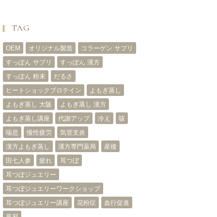
TAG
OEM
オリジナル製造
コラーゲン サプリ
すっぽん サプリ
すっぽん 漢方
すっぽん 粉末
だるさ
ヒートショックプロテイン
よもぎ蒸し
よもぎ蒸し 大阪
よもぎ蒸し 漢方
よもぎ蒸し講座
代謝アップ
冷え
咳
喘息
慢性疲労
気管支炎
漢方よもぎ蒸し
漢方専門薬局
産後
田七人参
疲れ
耳つぼ
耳つぼジュエリー
耳つぼジュエリーワークショップ
耳つぼジュエリー講座
花粉症
血行促進
風邪