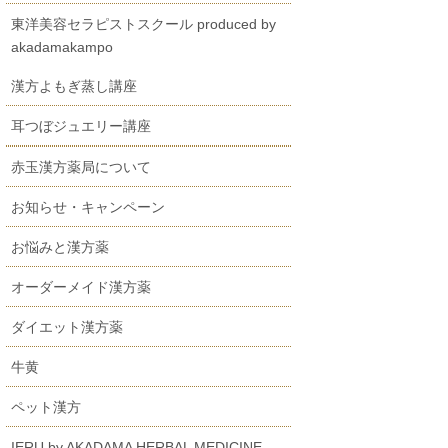
東洋美容セラピストスクール produced by
akadamakampo
漢方よもぎ蒸し講座
耳つぼジュエリー講座
赤玉漢方薬局について
お知らせ・キャンペーン
お悩みと漢方薬
オーダーメイド漢方薬
ダイエット漢方薬
牛黄
ペット漢方
IERU by AKADAMA HERBAL MEDICINE