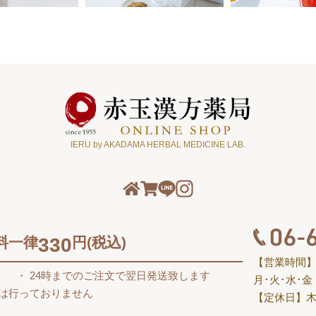
IERU by AKADAMA HERBAL MEDICINE LAB.
料一律
330
円(税込)
【営業時間
す
24時までのご注文で翌日発送致します
月･火･水･金 10
送は行っておりません
【定休日】木