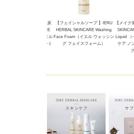
化粧水】”和漢植物×高濃度炭
【フェイシャルソープ 】IERU
【メイク落
 IERU HERBAL SKINCARE
HERBAL SKINCARE Washing
SKINCAR
rkling Moisture Mist（イエル
Face Foam（イエル ウォッシン
Liqui
パークリング モイスチャーミ
グ フェイスフォーム）
ケア ノ
スト）