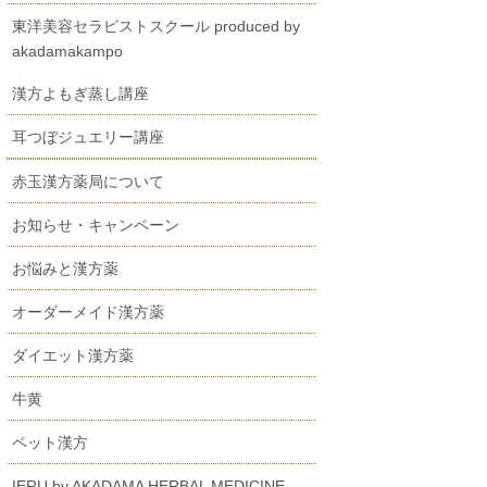
東洋美容セラピストスクール produced by
akadamakampo
漢方よもぎ蒸し講座
耳つぼジュエリー講座
赤玉漢方薬局について
お知らせ・キャンペーン
お悩みと漢方薬
オーダーメイド漢方薬
ダイエット漢方薬
牛黄
ペット漢方
IERU by AKADAMA HERBAL MEDICINE