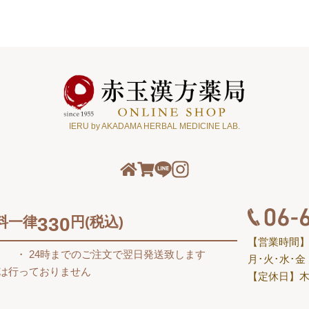
IERU by AKADAMA HERBAL MEDICINE LAB.
料一律
330
円(税込)
【営業時間
す
24時までのご注文で翌日発送致します
月･火･水･金 10
送は行っておりません
【定休日】木