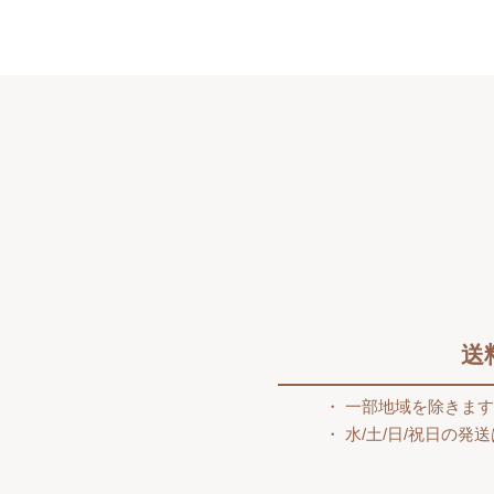
送
一部地域を除きま
水/土/日/祝日の発