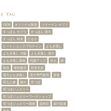
TAG
OEM
オリジナル製造
コラーゲン サプリ
すっぽん サプリ
すっぽん 漢方
すっぽん 粉末
だるさ
ヒートショックプロテイン
よもぎ蒸し
よもぎ蒸し 大阪
よもぎ蒸し 漢方
よもぎ蒸し講座
代謝アップ
冷え
咳
喘息
慢性疲労
気管支炎
漢方よもぎ蒸し
漢方専門薬局
産後
田七人参
疲れ
耳つぼ
耳つぼジュエリー
耳つぼジュエリーワークショップ
耳つぼジュエリー講座
花粉症
血行促進
風邪