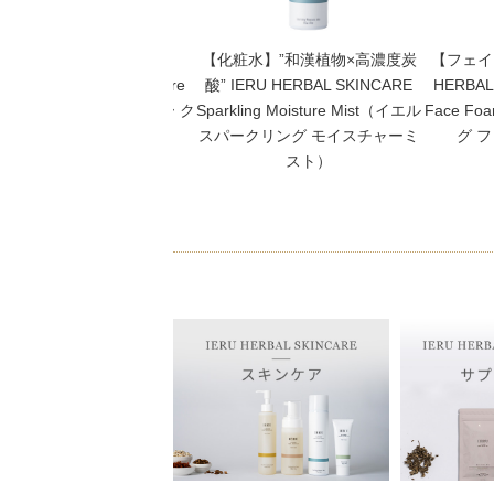
【高保湿クリーム】IERU
【化粧水】”和漢植物×高濃度炭
【フェイ
RBAL SKINCARE Moisture
酸” IERU HERBAL SKINCARE
HERBAL
eam（イエル モイスチャー ク
Sparkling Moisture Mist（イエル
Face 
リーム）
スパークリング モイスチャーミ
グ 
スト）