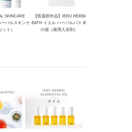
AL SKINCARE
【医薬部外品】IERU HERBAL
【高保湿クリーム】
 ハーバルスキンケ
BATH イエル ハーバルバス 和漢
HERBAL SKINCARE 
点セット）
の湯［薬用入浴剤］
Cream（イエル モ
リーム）