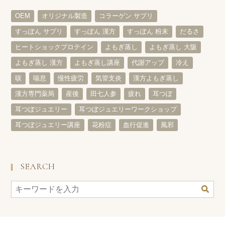
OEM
オリジナル製造
コラーゲン サプリ
すっぽん サプリ
すっぽん 漢方
すっぽん 粉末
だるさ
ヒートショックプロテイン
よもぎ蒸し
よもぎ蒸し 大阪
よもぎ蒸し 漢方
よもぎ蒸し講座
代謝アップ
冷え
咳
喘息
慢性疲労
気管支炎
漢方よもぎ蒸し
漢方専門薬局
産後
田七人参
疲れ
耳つぼ
耳つぼジュエリー
耳つぼジュエリーワークショップ
耳つぼジュエリー講座
花粉症
血行促進
風邪
SEARCH