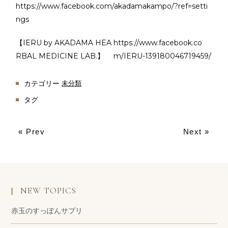
https://www.facebook.com/akadamakampo/?ref=setti
ngs
【IERU by AKADAMA HEA
https://www.facebook.co
RBAL MEDICINE LAB.】
m/IERU-139180046719459/
カテゴリー
未分類
タグ
« Prev
Next »
NEW TOPICS
赤玉のすっぽんサプリ