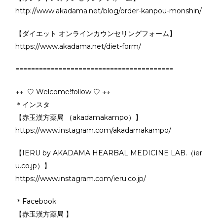
http://www.akadama.net/blog/order-kanpou-monshin/
【ダイエット オンラインカウンセリングフォーム】
https://www.akadama.net/diet-form/
========================================
↓↓ ♡ Welcome!follow ♡ ↓↓
＊インスタ
【赤玉漢方薬局 （akadamakampo）】
https://www.instagram.com/akadamakampo/
【IERU by AKADAMA HEARBAL MEDICINE LAB.（ier
u.co.jp）】
https://www.instagram.com/ieru.co.jp/
＊Facebook
【赤玉漢方薬局 】