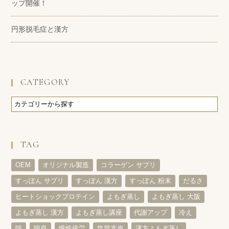
ップ開催！
円形脱毛症と漢方
CATEGORY
TAG
OEM
オリジナル製造
コラーゲン サプリ
すっぽん サプリ
すっぽん 漢方
すっぽん 粉末
だるさ
ヒートショックプロテイン
よもぎ蒸し
よもぎ蒸し 大阪
よもぎ蒸し 漢方
よもぎ蒸し講座
代謝アップ
冷え
咳
喘息
慢性疲労
気管支炎
漢方よもぎ蒸し