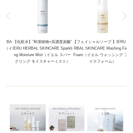
ERBA
【化粧水】”和漢植物×高濃度炭酸”
【フェイシャルソープ 】IERU HE
ream（イ
IERU HERBAL SKINCARE Sparkli
RBAL SKINCARE Washing Face
ーム）
ng Moisture Mist（イエル スパー
Foam（イエル ウォッシング フェ
クリング モイスチャーミスト）
イスフォーム）