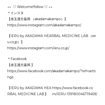
↓↓ ♡ Welcome!follow ♡ ↓↓
＊インスタ
【赤玉漢方薬局 （akadamakampo）】
https://www.instagram.com/akadamakampo/
【IERU by AKADAMA HEARBAL MEDICINE LAB.（ier
u.co.jp）】
https://www.instagram.com/ieru.co.jp/
＊Facebook
【赤玉漢方薬局 】
https://www.facebook.com/akadamakampo/?ref=setti
ngs
【IERU by AKADAMA HEA
https://www.facebook.co
RBAL MEDICINE LAB.】
m/IERU-139180046719459/