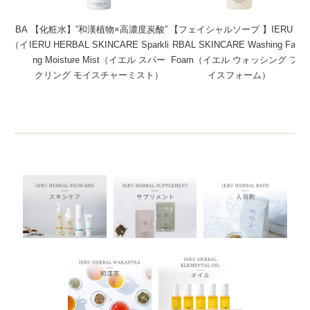
ERBA
【化粧水】”和漢植物×高濃度炭酸”
【フェイシャルソープ 】IERU HE
ream（イ
IERU HERBAL SKINCARE Sparkli
RBAL SKINCARE Washing Face
ーム）
ng Moisture Mist（イエル スパー
Foam（イエル ウォッシング フェ
クリング モイスチャーミスト）
イスフォーム）