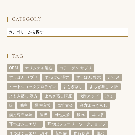
CATEGORY
TAG
OEM
オリジナル製造
コラーゲン サプリ
すっぽん サプリ
すっぽん 漢方
すっぽん 粉末
だるさ
ヒートショックプロテイン
よもぎ蒸し
よもぎ蒸し 大阪
よもぎ蒸し 漢方
よもぎ蒸し講座
代謝アップ
冷え
咳
喘息
慢性疲労
気管支炎
漢方よもぎ蒸し
漢方専門薬局
産後
田七人参
疲れ
耳つぼ
耳つぼジュエリー
耳つぼジュエリーワークショップ
耳つぼジュエリー講座
花粉症
血行促進
風邪