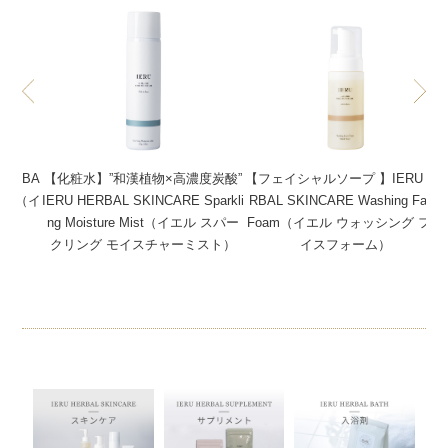
ERBA
【化粧水】”和漢植物×高濃度炭酸”
【フェイシャルソープ 】IERU HE
ream（イ
IERU HERBAL SKINCARE Sparkli
RBAL SKINCARE Washing Face
ーム）
ng Moisture Mist（イエル スパー
Foam（イエル ウォッシング フェ
クリング モイスチャーミスト）
イスフォーム）