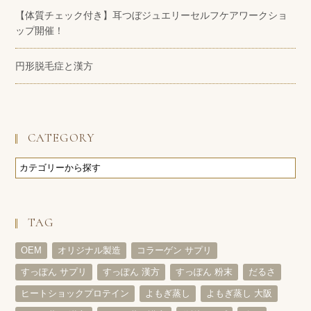
【体質チェック付き】耳つぼジュエリーセルフケアワークショ
ップ開催！
円形脱毛症と漢方
CATEGORY
TAG
OEM
オリジナル製造
コラーゲン サプリ
すっぽん サプリ
すっぽん 漢方
すっぽん 粉末
だるさ
ヒートショックプロテイン
よもぎ蒸し
よもぎ蒸し 大阪