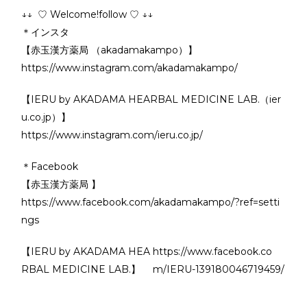
↓↓ ♡ Welcome!follow ♡ ↓↓
＊インスタ
【赤玉漢方薬局 （akadamakampo）】
https://www.instagram.com/akadamakampo/
【IERU by AKADAMA HEARBAL MEDICINE LAB.（ier
u.co.jp）】
https://www.instagram.com/ieru.co.jp/
＊Facebook
【赤玉漢方薬局 】
https://www.facebook.com/akadamakampo/?ref=setti
ngs
【IERU by AKADAMA HEA
https://www.facebook.co
RBAL MEDICINE LAB.】
m/IERU-139180046719459/