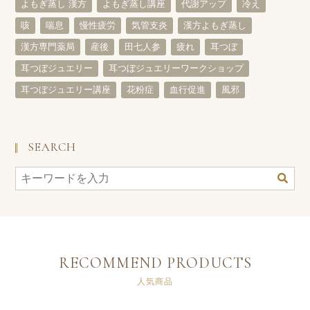
よもぎ蒸し 漢方
よもぎ蒸し講座
代謝アップ
冷え
咳
喘息
慢性疲労
気管支炎
漢方よもぎ蒸し
漢方専門薬局
産後
田七人参
疲れ
耳つぼ
耳つぼジュエリー
耳つぼジュエリーワークショップ
耳つぼジュエリー講座
花粉症
血行促進
風邪
SEARCH
RECOMMEND PRODUCTS
人気商品