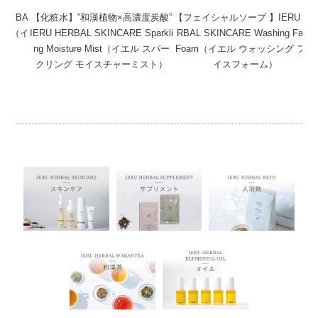
ERBA
【化粧水】”和漢植物×高濃度炭酸”
【フェイシャルソープ 】IERU HE
ream（イ
IERU HERBAL SKINCARE Sparkli
RBAL SKINCARE Washing Face
ーム）
ng Moisture Mist（イエル スパー
Foam（イエル ウォッシング フェ
クリング モイスチャーミスト）
イスフォーム）