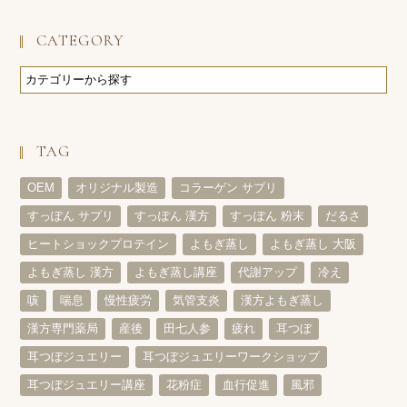
CATEGORY
TAG
OEM
オリジナル製造
コラーゲン サプリ
すっぽん サプリ
すっぽん 漢方
すっぽん 粉末
だるさ
ヒートショックプロテイン
よもぎ蒸し
よもぎ蒸し 大阪
よもぎ蒸し 漢方
よもぎ蒸し講座
代謝アップ
冷え
咳
喘息
慢性疲労
気管支炎
漢方よもぎ蒸し
漢方専門薬局
産後
田七人参
疲れ
耳つぼ
耳つぼジュエリー
耳つぼジュエリーワークショップ
耳つぼジュエリー講座
花粉症
血行促進
風邪