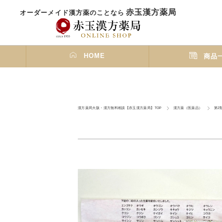
赤玉漢方薬局
オーダーメイド漢方薬のことなら
HOME
商品
漢方薬局大阪・漢方無料相談【赤玉漢方薬局】TOP
漢方薬（医薬品）
第2