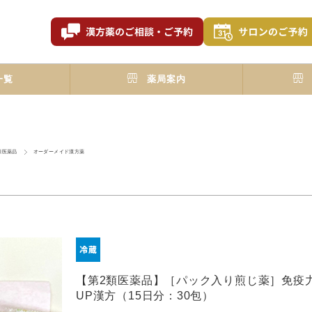
一覧
薬局案内
類医薬品
オーダーメイド漢方薬
【第2類医薬品】［パック入り煎じ薬］免疫
UP漢方（15日分：30包）