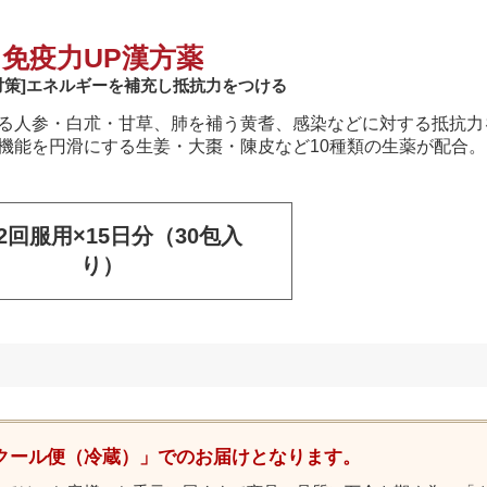
免疫力UP漢方薬
対策]エネルギーを補充し抵抗力をつける
る人参・白朮・甘草、肺を補う黄耆、感染などに対する抵抗力
機能を円滑にする生姜・大棗・陳皮など10種類の生薬が配合。
2回服用×15日分（30包入
り）
クール便（冷蔵）」でのお届けとなります。