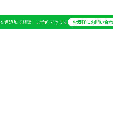
お友達追加
で相談・ご予約できます
お気軽にお問い合
IERU by AKADAMA HERBAL MEDICINE LAB.
料一律
550
円(税込)
【営業時間
す
24時までのご注文で翌日発送致します
月･火･水･金 10
送は行っておりません
【定休日】木