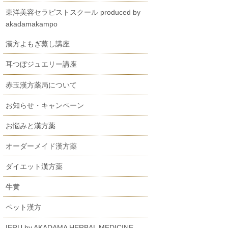
東洋美容セラピストスクール produced by
akadamakampo
漢方よもぎ蒸し講座
耳つぼジュエリー講座
赤玉漢方薬局について
お知らせ・キャンペーン
お悩みと漢方薬
オーダーメイド漢方薬
ダイエット漢方薬
牛黄
ペット漢方
IERU by AKADAMA HERBAL MEDICINE