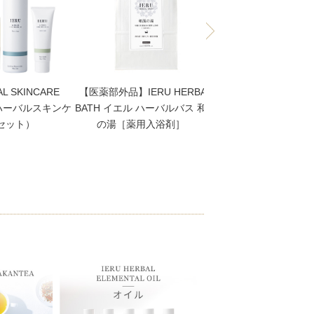
AL SKINCARE
【医薬部外品】IERU HERBAL
【高保湿クリーム】
 ハーバルスキンケ
BATH イエル ハーバルバス 和漢
HERBAL SKINCARE 
点セット）
の湯［薬用入浴剤］
Cream（イエル モ
リーム）