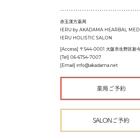
‥‥‥‥‥‥‥‥‥‥‥‥‥‥‥‥‥‥
赤玉漢方薬局
IERU by AKADAMA HEARBAL MEDI
IERU HOLISTIC SALON
[Access] 〒544-0001 大阪市生野区新今
[Tel] 06-6754-7007
[Email]
info@akadama.net