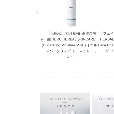
【高保湿クリーム】IERU
【化粧水】”和漢植物×高濃度炭
【フェイ
RBAL SKINCARE Moisture
酸” IERU HERBAL SKINCARE
HERBAL
eam（イエル モイスチャー ク
Sparkling Moisture Mist（イエル
Face 
リーム）
スパークリング モイスチャーミ
グ 
スト）