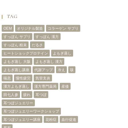
TAG
OEM
オリジナル製造
コラーゲン サプリ
すっぽん サプリ
すっぽん 漢方
すっぽん 粉末
だるさ
ヒートショックプロテイン
よもぎ蒸し
よもぎ蒸し 大阪
よもぎ蒸し 漢方
よもぎ蒸し講座
代謝アップ
冷え
咳
喘息
慢性疲労
気管支炎
漢方よもぎ蒸し
漢方専門薬局
産後
田七人参
疲れ
耳つぼ
耳つぼジュエリー
耳つぼジュエリーワークショップ
耳つぼジュエリー講座
花粉症
血行促進
風邪