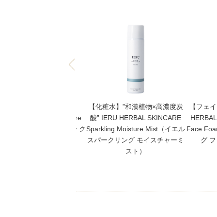
【高保湿クリーム】IERU
【化粧水】”和漢植物×高濃度炭
【フェイ
RBAL SKINCARE Moisture
酸” IERU HERBAL SKINCARE
HERBAL
eam（イエル モイスチャー ク
Sparkling Moisture Mist（イエル
Face 
リーム）
スパークリング モイスチャーミ
グ 
スト）