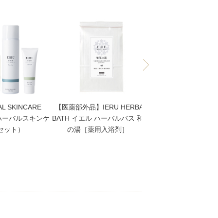
AL SKINCARE
【医薬部外品】IERU HERBAL
【高保湿クリーム】
 ハーバルスキンケ
BATH イエル ハーバルバス 和漢
HERBAL SKINCARE 
点セット）
の湯［薬用入浴剤］
Cream（イエル モ
リーム）