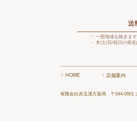
送
一部地域を除きま
木/土/日/祝日の発
HOME
店舗案内
有限会社赤玉漢方薬局
〒544-000