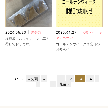
2020.05.23
未分類
2020.04.27
お知らせ・キ
ャンペーン
板藍根（バンランコン）再入
荷しております。
ゴールデンウイーク休業日の
お知らせ
13 / 16
« 先頭
«
...
11
12
13
14
1
5
...
»
最後 »