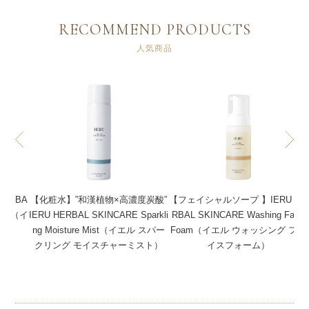
RECOMMEND PRODUCTS
人気商品
度炭酸”
【フェイシャルソープ 】IERU HE
【メイク落とし】IERU HERBAL
parkli
RBAL SKINCARE Washing Face
SKINCARE Non Oil Cleansing Liq
ル スパー
Foam（イエル ウォッシング フェ
uid （イエル ハーバルスキンケア
スト）
イスフォーム）
ノンオイル クレンジング リキ
ッド）